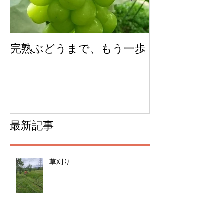
完熟ぶどうまで、もう一歩
今年のチェリ
ムできました
最新記事
草刈り