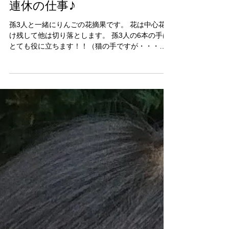
連休の仕事♪
孫3人と一緒にりんごの花摘果です。 花は中心花だ
け残して他は切り落とします。 孫3人の6本の手は
とても役に立ちます！！（猫の手ですが・・・）
お父さんと孫のパパの一人は草刈り、ビーバーで
す。