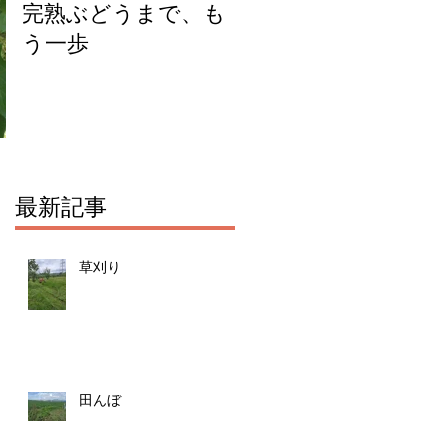
完熟ぶどうまで、も
今年のチェリーキッ
う一歩
スジャムできまし
た！
最新記事
草刈り
田んぼ