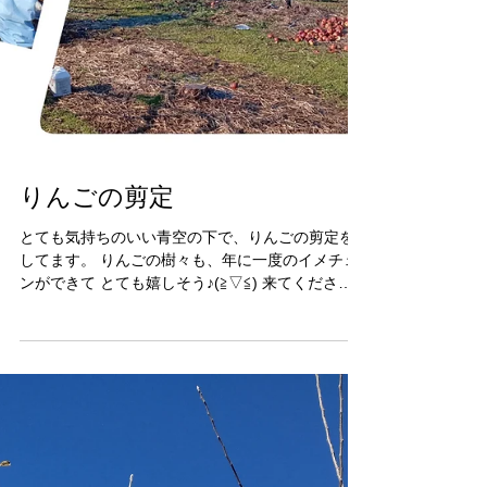
りんごの剪定
とても気持ちのいい青空の下で、りんごの剪定を
してます。 りんごの樹々も、年に一度のイメチェ
ンができて とても嬉しそう♪(≧▽≦) 来てくださっ
てる方々に感謝です(*- -)(*_ _)ﾍﾟｺﾘ