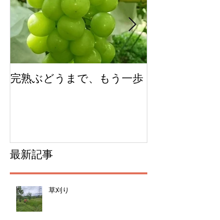
特集記事
完熟ぶどうまで、もう一歩
今年のチェリ
ムできました