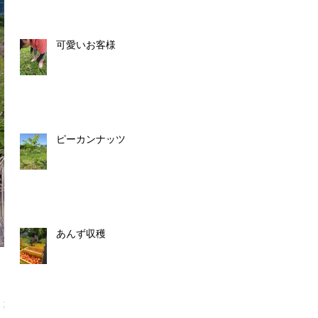
可愛いお客様
ピーカンナッツ
あんず収穫
、期