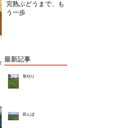
完熟ぶどうまで、も
今年のチェリーキッ
う一歩
スジャムできまし
た！
最新記事
でお
草刈り
田んぼ