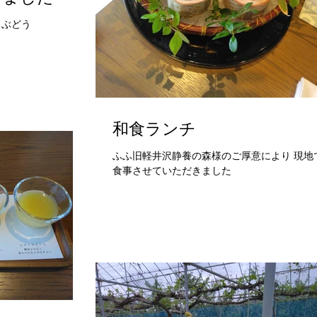
大きな被害です りんご あんず ぶどう
和食ランチ
ふふ旧軽井沢静養の森様のご厚意により 現地
食事させていただきました