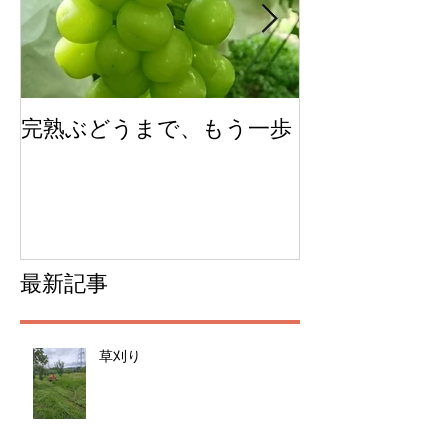
完熟ぶどうまで、もう一歩
今年のチェリ
ムできました
最新記事
草刈り