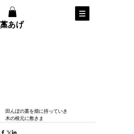
藁あげ
田んぼの藁を畑に持っていき
木の根元に敷きま