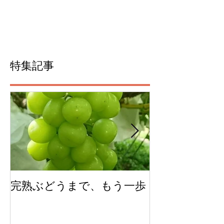
特集記事
完熟ぶどうまで、もう一歩
今年のチェリ
ムできました