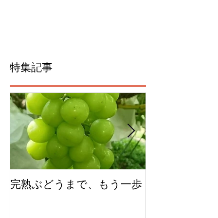
特集記事
完熟ぶどうまで、もう一歩
今年のチェリ
ムできました