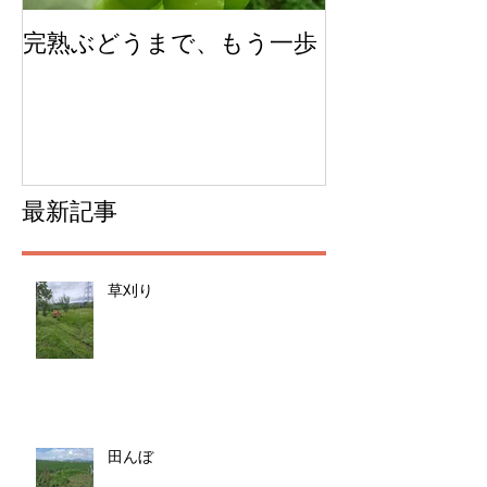
完熟ぶどうまで、もう一歩
今年のチェリ
ムできました
最新記事
草刈り
田んぼ