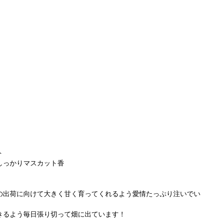
ト
しっかりマスカット香
の出荷に向けて大きく甘く育ってくれるよう愛情たっぷり注いでい
きるよう毎日張り切って畑に出ています！