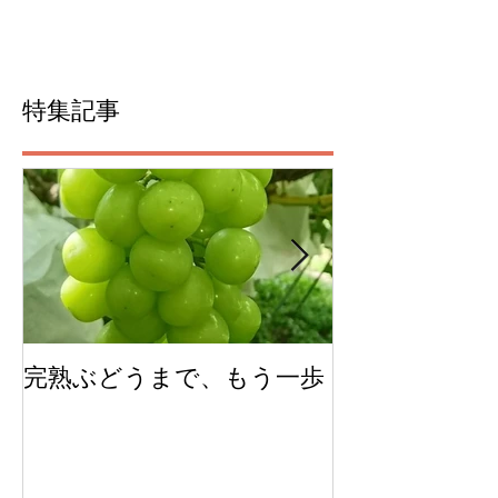
特集記事
完熟ぶどうまで、もう一歩
今年のチェリ
ムできました