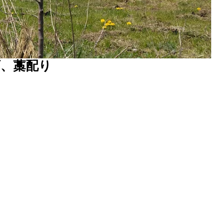
げ、藁配り