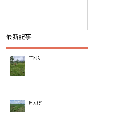
ムできました
最新記事
草刈り
田んぼ