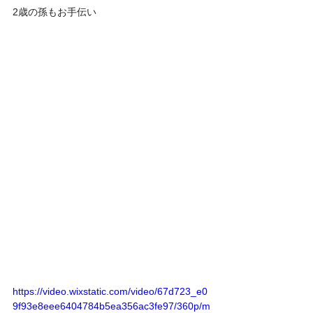
2歳の孫もお手伝い
https://video.wixstatic.com/video/67d723_e0
9f93e8eee6404784b5ea356ac3fe97/360p/m