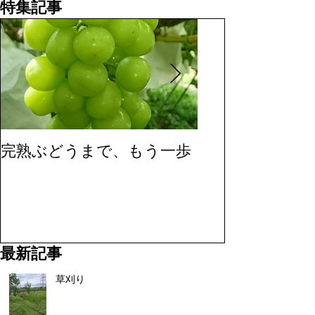
特集記事
完熟ぶどうまで、もう一歩
今年のチェリー
ムできました！
最新記事
草刈り